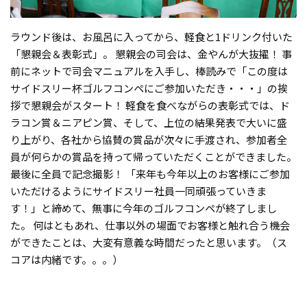
ラウンド後は、お風呂に入ってから、軽食と1ドリンク付いた
「懇親会＆表彰式」。 懇親会の司会は、金やんが大抜擢！ 事
前にネットで司会マニュアルを入手し、棒読みで「この度は
サイドスリー杯ゴルフコンペにご参加いただき・・・」の挨
拶で懇親会がスタート！ 軽食を食べながらの表彰式では、ド
ラコン賞＆ニアピン賞、そして、上位の結果発表で大いに盛
り上がり、各社から協賛の賞品が次々に手渡され、参加者全
員が何らかの賞品を持って帰っていただくことができました。
最後に全員で記念撮影！ 「来年も今年以上のお客様にご参加
いただけるようにサイドスリー社員一同頑張っていきま
す！」と締めて、無事に今年のゴルフコンペが終了しまし
た。 何はともあれ、仕事以外の場面でお客様と触れ合う機会
ができたことは、大変有意義な時間だったと思います。（ス
コアは内緒です。。。）