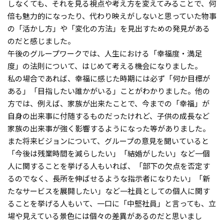
しなくても、それを見る視点や考え方を変えてみることで、何
倍も魅力的になったり、代わり映えがしないと思っていた物事
の「活かし方」や「変化の方法」を見出すための発見がある
のだと感じました。
午後のグループワークでは、人生における「幸福度・満足
度」の法則について、はじめて考える機会になりました。
私の場合であれば、幸福に感じた時期には必ず「何か目標が
ある」「目指したい誰かがいる」ことがわかりました。他の
方では、例えば、家族が出来たことで、今までの「幸福」が
自身の出来事に付随するものだったけれど、子供の成長など
家族の出来事が強く影響するようになった等がありました。
また将来ビジョンについて、グループの意見を聞いていると
「今後は残業時間を減らしたい」「結婚がしたい」など一個
人に関することを挙げる人もいれば、「部下の欠点を否定す
るのでなく、長所を伸ばせるような指示者になりたい」「新
たなサービスを展開したい」など一社員としての個人に関す
ることを挙げる人もいて、一口に「中堅社員」と言っても、立
場や見えている景色には個々の差異があるのだと思いまし